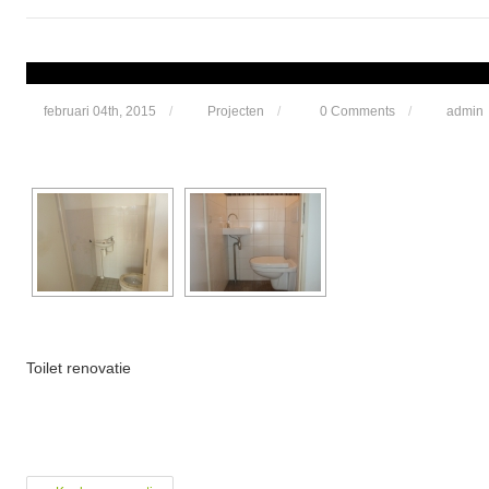
februari 04th, 2015
/
Projecten
/
0 Comments
/
admin
Toilet renovatie